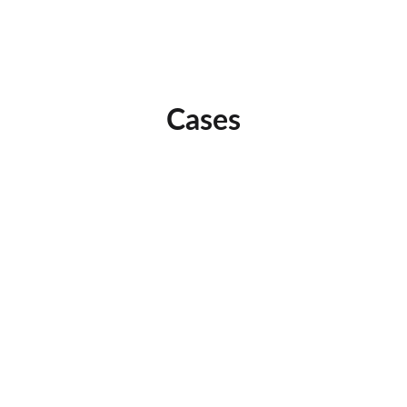
#FullService #LiveMkt
#LiveEmTudo
Cases